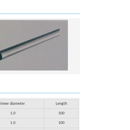
Inner diameter
Length
1.0
100
1.0
100