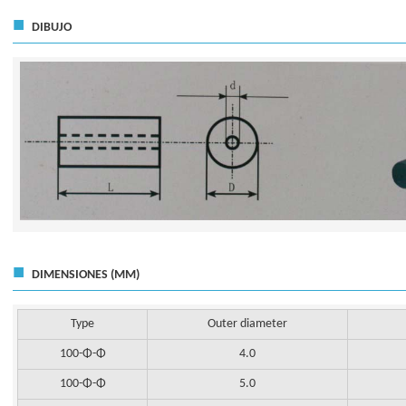
■
DIBUJO
■
DIMENSIONES (MM)
Type
Outer diameter
100-Φ-Φ
4.0
100-Φ-Φ
5.0