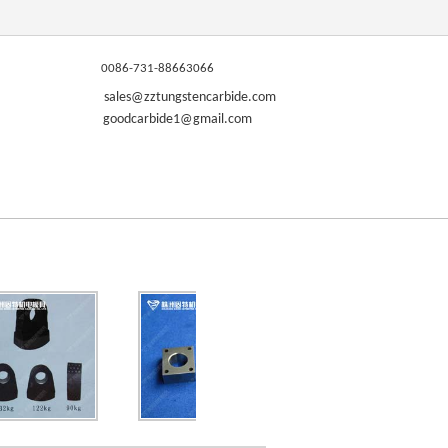
0086-731-88663066
sales@zztungstencarbide.com
goodcarbide1@gmail.com
ES
NOTICIAS
CONTÁCTENOS