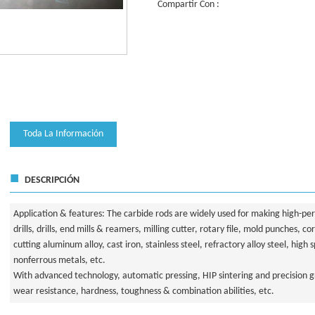
Compartir Con :
Toda La Información
■
DESCRIPCIÓN
Application & features: The
carbide rods
are widely used for making high-perf
drills, drills, end mills & reamers, milling cutter, rotary file, mold punches, cor
cutting aluminum alloy, cast iron, stainless steel, refractory alloy steel, high 
nonferrous metals, etc.
With advanced technology, automatic pressing, HIP sintering and precision gr
wear resistance, hardness, toughness & combination abilities, etc.