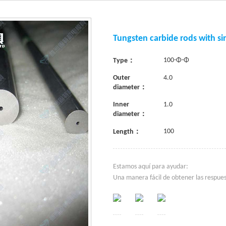
Tungsten carbide rods with sin
100-Φ-Φ
Type：
Outer
4.0
diameter：
Inner
1.0
diameter：
100
Length：
Estamos aquí para ayudar:
Una manera fácil de obtener las respues